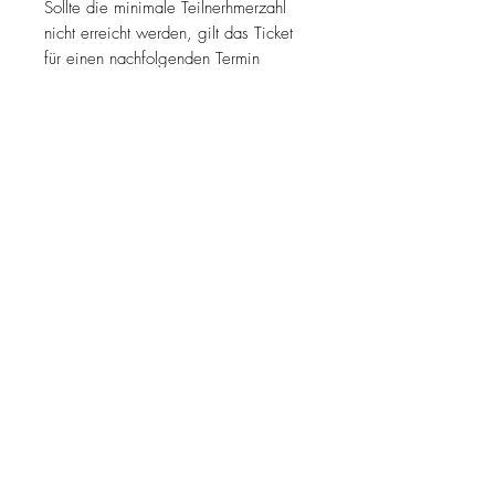
Sollte die minimale Teilnerhmerzahl
nicht erreicht werden, gilt das Ticket
für einen nachfolgenden Termin
Deiner Wahl. Der Betrag wird nicht
erstattet. Wir melden uns nur bei Dir,
wenn die Mindestteilnehmerzahl nicht
erreicht wird.
Verpflegung:
Während des Kurses sind alle
Getränke inkl. Mineralwasser
kostenlos.
AADRESS
CoffeeAngels OÜ
Kelluka 30