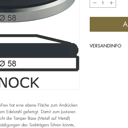
A
VERSANDINFO
Deutschland
Versandkosten 5,90
Ab einem Bestellwer
Weitere Länder
zu gesonderten Kond
Lieferung
eFrex hat eine ebene Fläche zum Andrücken
Soweit in der Artike
m Edelstahl gefertigt. Damit zum Justieren
cht die Tamper Base (Metall auf Metall)
angegeben ist, erfo
ädigungen des Siebträgers führen könnte,
innerhalb von 2-4 T