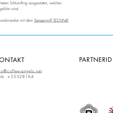
teten Silikon-Ring ausgestattet, welcher
(bei vereinbarter V
eführt wird.
Zahlungsanweisung).
und Feiertagen keine
 kombinierbar mit dem
Tampergriff TECHNIK​​​​​​
PARTNERID
ONTAKT
fo@coffee-angels.net
ob. +53328164