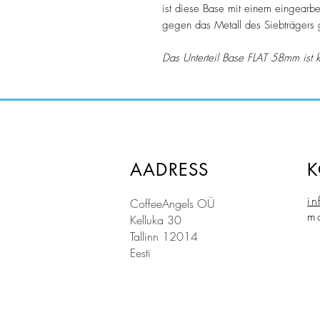
ist diese Base mit einem eingearbei
gegen das Metall des Siebträgers g
Das Unterteil Base FLAT 58mm ist
AADRESS
K
in
CoffeeAngels OÜ
m
Kelluka 30
Tallinn 12014
Eesti