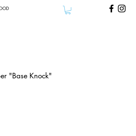
OOD
per "Base Knock"