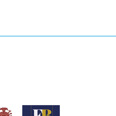
orauszahlung am Tag nach Deiner
 Beachte bitte, dass an Sonn-
 Zustellung erfolgt.