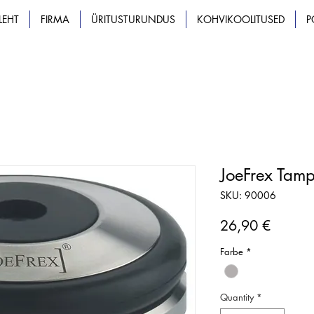
LEHT
FIRMA
ÜRITUSTURUNDUS
KOHVIKOOLITUSED
P
JoeFrex Tam
SKU: 90006
Price
26,90 €
Farbe
*
Quantity
*