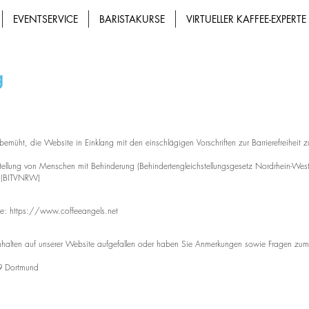
EVENTSERVICE
BARISTAKURSE
VIRTUELLER KAFFEE-EXPERTE
g
bemüht, die Website in Einklang mit den einschlägigen
Vorschriften zur Barrierefreiheit
stellung von Menschen mit Behinderung
(Behindertengleichstellungsgesetz Nordrhein-Wes
n (BITVNRW)
te:
https://www.coffeeangels.net
nhalten auf unserer Website aufgefallen oder haben Sie
Anmerkungen sowie Fragen zum 
9 Dortmund