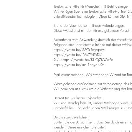
Telefonische Hilfe für Menschen mit Behinderungen:
Wir verfügen über eine telefonische Hilfe-Hotline f
unterstützender Technologien. Diese können Sie, im
Stand der Vereinbarkeit mit den Anforderungen:
Diese Website ist mit den für uns geltenden Vorschrift
Ausnahmen vom Anwendungsbereich der Vorschriften z
Folgende nicht barrierefreie Inhalte auf dieser Web
https://youtu.be/S50YRxgApqw
https://youtu.be/26sZ94TxDIA
2 / 4
https://youtu.be/KUCjZfQOzFo
https://youtu.be/uzu1bqyqN9o
Evaluationsmethode:
Wix Webpage Wizard für Barrie
Weitergehende Maßnahmen zur Verbesserung des ba
Wir bemühen uns stets um die Verbesserung der barr
Derzeit tun wir hierzu Folgendes:
Wir sind ständig bemüht, unsere Webpage weiter zu 
Barrierefreiheit und technischen
Werkzeugen zur Übe
Durchsetzungsverfahren:
Sollten Sie der Ansicht sein, dass Sie durch eine ni
wenden. Diese erreichen
Sie unter: