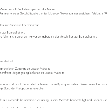
ür Menschen mit Behinderungen und die Nutzer
 Rahmen unserer Geschäftszeiten, unter folgender Telefonnummer erreichen: Telefon: +49
en zur Barrierefreiheit vereinbar.
ur Barrierefreiheit:
site fallen nicht unter den Anwendungsbereich der
Vorschriften zur Barrierefreiheit:
refreiheit
rrierefreien Zugangs
zu unserer Website:
ierefreien Zugangsmöglichkeiten zu unserer Website.
entwickeln und die Inhalte barrierefrei zur Verfügung
zu stellen. Dieses versuchen wir
rprüfung der Webpage zu erreichen.
cht ausreichende barrierefreie Gestaltung unserer
Website benachteiligt sind, können Sie