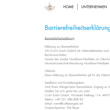
HOME
UNTERNEHMEN
Barrierefreiheitserklärun
Barrierefreiheitserklärung
Erklärung zur Barrierefreiheit
Wir (CoAn Event GmbH) als Websitebetreiber sind 
Rechtsvorschriften:
Gesetz des Landes Nordrhein-Westfalen zur Gleich
Informationstechnik-Verordnung Nordrhein-Westfale
Website:
Diese Erklärung zur Barrierefreiheit gilt für die Websi
Feedback und Kontaktangaben:
Sind Ihnen Mängel beim barrierefreien Zugang zu I
Melden Sie sich gerne bei uns unter:
CoAn Event GmbH, Wickeder Hellweg 114, 4431
Telefon: +49 231 586 808 45
eMail:
event@coffeeangels.net
Ansprechpartner: Dirk Beyer