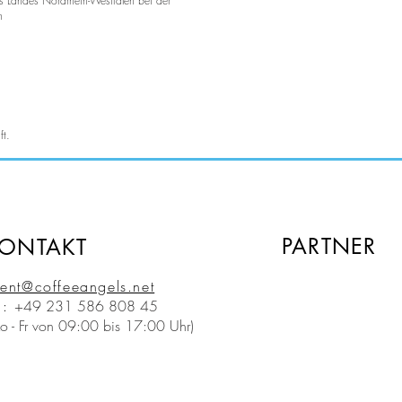
des Landes Nordrhein-Westfalen bei der
n
ft.
PARTNER
ONTAKT
ent@coffeeangels.net
l:
+49 231 586 808 45
o - Fr von 09:00 bis 17:00 Uhr)