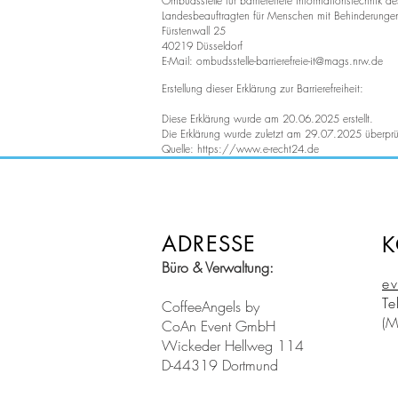
Ombudsstelle für barrierefreie Informationstechnik 
Landesbeauftragten für Menschen mit Behinderunge
Fürstenwall 25
40219 Düsseldorf
E-Mail:
ombudsstelle-barrierefreie-it@mags.nrw.de
Erstellung dieser Erklärung zur Barrierefreiheit:
Diese Erklärung wurde am 20.06.2025 erstellt.
Die Erklärung wurde zuletzt am 29.07.2025 überprü
Quelle:
https://www.e-recht24.de
ADRESSE
K
Büro & Verwaltung:
ev
Te
CoffeeAngels by
(M
CoAn Event GmbH
Wickeder Hellweg 114
D-44319 Dortmund