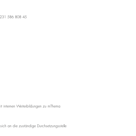
231 586 808 45
 mit internen Weiterbildungen zu mThema
 sich an die zuständige Durchsetzungsstelle