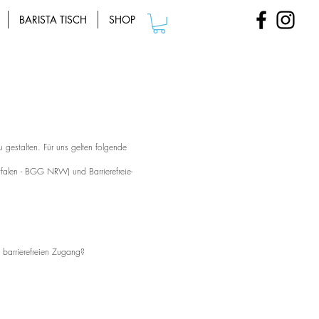
BARISTA TISCH
SHOP
 zu gestalten. Für uns gelten folgende
tfalen - BGG NRW) und Barrierefreie
-
barrierefreien Zugang?