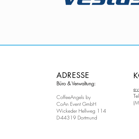
ADRESSE
K
Büro & Verwaltung:
ev
Te
CoffeeAngels by
(M
CoAn Event GmbH
Wickeder Hellweg 114
D-44319 Dortmund