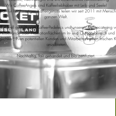
Wir CoffeeAngels sind Kaffeeliebhaber mit Leib und Seele!
haft für hochwertigen Kaffeegenuss teilen wir seit 2011 mit Mensch
ganzen Welt.
dividuell gestaltbaren Kaffee-Pedelecs und unserem Kaffeecatering v
 Messestände oder Promotionflächen im In- und Outdoorbereich und 
ichkeit, Ihren potentiellen Kunden und Mitarbeitern einen frischen 
anzubieten
Nachhaltig, fair gehandelt und bio zertifiziert.