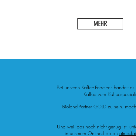
MEHR
Bei unseren Kaffee-Pedelecs handelt es 
Kaffee vom Kaffeespezial
Bioland-Partner GOLD zu sein, macht 
Und weil das noch nicht genug ist, unt
in unserem Onlineshop an
atmosfai