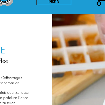
MEHR
SE
ffee
r CoffeeAngels
astronomen an.
trieb oder Zuhause,
n perfekten Kaffee
n zu teilen.