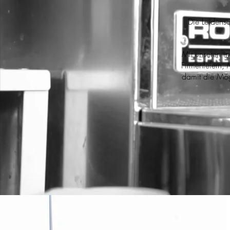
Die Leidensc
Mit unseren in
Firmenfeiern,
damit die Mögl