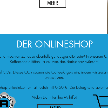
MEHR
DER ONLINESHOP
und möchten Zuhause ebenfalls gut ausgestattet sein? In unserem O
Kaffeespezialitäten - alles, was das Baristaherz wünscht.
 viel CO₂. Dieses CO₂ sparen die CoffeeAngels ein, indem wir zus
unterstützen.
Shop unterstützen wir atmosfair mit 0,50 €. Der Betrag wird automat
Vielen Dank für Ihre Mithilfe!